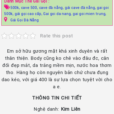
Danh Mục Thẻ Gái Gọi :
500k,
cave 500,
cave đà nẵng,
gái cave đà nẵng,
gai goi
500k,
gái gọi cao cấp,
Gai goi da nang,
gai goi mien trung,
Gái Gọi Đà Nẵng
Rate this post
Em sở hữu gương mặt khá xinh duyên và rất
thân thiện. Body cũng ko chê vào đâu đc, cân
đối đẹp mắt, da trắng mềm mịn, nước hoa thơm
tho. Hàng họ còn nguyên bản chứ chưa đụng
dao kéo, với giá 400 là sự lựa chọn tuyệt vời cho
a e.
THÔNG TIN CHI TIẾT
Nghệ danh:
Kim Liên