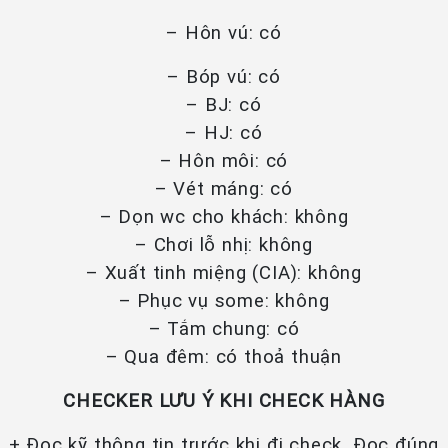
– Hôn vú: có
– Bóp vú: có
– BJ: có
– HJ: có
– Hôn môi: có
– Vét máng: có
– Dọn wc cho khách: không
– Chơi lỗ nhị: không
– Xuất tinh miệng (CIA): không
– Phục vụ some: không
– Tắm chung: có
– Qua đêm: có thoả thuận
CHECKER LƯU Ý KHI CHECK HÀNG
+ Đọc kỹ thông tin trước khi đi check. Đọc đúng