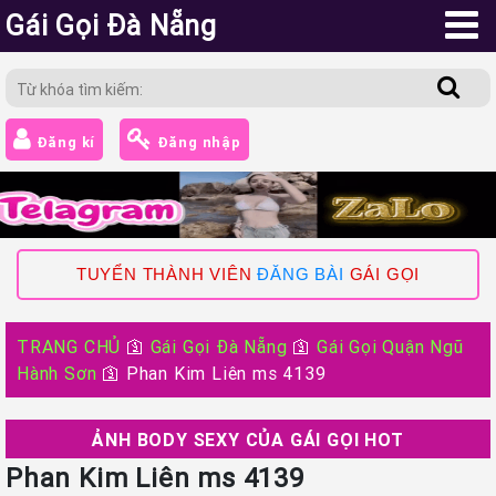
Gái Gọi Đà Nẵng
Đăng kí
Đăng nhập
TUYỂN THÀNH VIÊN
ĐĂNG BÀI
GÁI GỌI
TRANG CHỦ
🛐
Gái Gọi Đà Nẵng
🛐
Gái Gọi Quận Ngũ
Hành Sơn
🛐
Phan Kim Liên ms 4139
ẢNH BODY SEXY CỦA GÁI GỌI HOT
Phan Kim Liên ms 4139