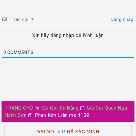
Theo dõi
Đăng nhập
Xin hãy đăng nhập để bình luận
0
COMMENTS
TRANG CHỦ
🛐
Gái Gọi Đà Nẵng
🛐
Gái Gọi Quận Ngũ
Hành Sơn
🛐
Phan Kim Liên ms 4139
GÁI GỌI
VIP
ĐÃ XÁC MINH