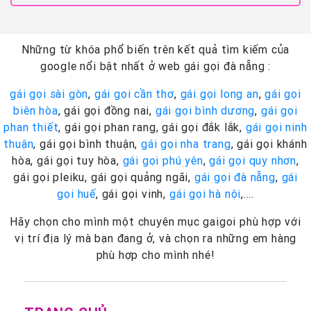
Những từ khóa phổ biến trên kết quả tìm kiếm của
google nổi bật nhất ở web gái gọi đà nẵng :
gái gọi sài gòn
,
gái gọi cần thơ
,
gái gọi long an
,
gái gọi
biên hòa
, gái gọi đồng nai,
gái gọi bình dương
,
gái gọi
phan thiết
, gái gọi phan rang, gái gọi đắk lắk,
gái gọi ninh
thuận
, gái gọi bình thuận,
gái gọi nha trang
, gái gọi khánh
hòa, gái gọi tuy hòa,
gái gọi phú yên
,
gái gọi quy nhơn
,
gái gọi pleiku, gái gọi quảng ngãi,
gái gọi đà nẵng
,
gái
gọi huế
, gái gọi vinh,
gái gọi hà nội
,….
Hãy chọn cho mình một chuyên mục gaigoi phù hợp với
vị trí địa lý mà bạn đang ở, và chọn ra những em hàng
phù hợp cho mình nhé!