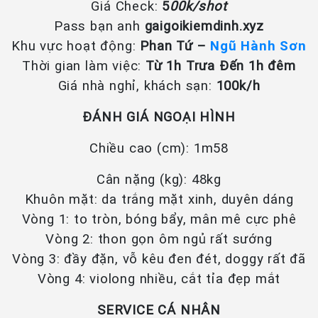
Giá Check:
5
00k/shot
Pass bạn anh
gaigoikiemdinh.xyz
Khu vực hoạt động:
Phan Tứ –
Ngũ Hành Sơn
Thời gian làm việc:
Từ 1h Trưa Đến 1h đêm
Giá nhà nghỉ, khách sạn:
100k/h
ĐÁNH GIÁ NGOẠI HÌNH
Chiều cao (cm): 1m58
Cân nặng (kg): 48kg
Khuôn mặt: da trắng mặt xinh, duyên dáng
Vòng 1: to tròn, bóng bẩy, mân mê cực phê
Vòng 2: thon gọn ôm ngủ rất sướng
Vòng 3: đầy đặn, vỗ kêu đen đét, doggy rất đã
Vòng 4: violong nhiều, cắt tỉa đẹp mắt
SERVICE CÁ NHÂN