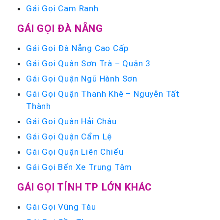
Gái Gọi Cam Ranh
GÁI GỌI ĐÀ NẴNG
Gái Gọi Đà Nẵng Cao Cấp
Gái Gọi Quận Sơn Trà – Quận 3
Gái Gọi Quận Ngũ Hành Sơn
Gái Gọi Quận Thanh Khê – Nguyễn Tất
Thành
Gái Gọi Quận Hải Châu
Gái Gọi Quận Cẩm Lệ
Gái Gọi Quận Liên Chiểu
Gái Gọi Bến Xe Trung Tâm
GÁI GỌI TỈNH TP LỚN KHÁC
Gái Gọi Vũng Tàu