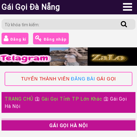
Gái Gọi Đà Nẵng
Đăng kí
Đăng nhập
TUYỂN THÀNH VIÊN
ĐĂNG BÀI
GÁI GỌI
TRANG CHỦ
🛐
Gái Gọi Tỉnh TP Lớn Khác
🛐
Gái Gọi
Hà Nội
GÁI GỌI HÀ NỘI