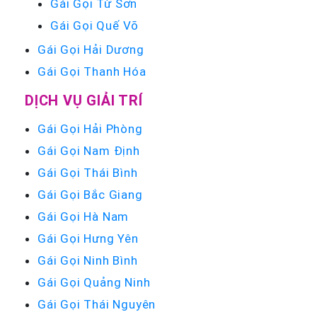
Gái Gọi Từ Sơn
Gái Gọi Quế Võ
Gái Gọi Hải Dương
Gái Gọi Thanh Hóa
DỊCH VỤ GIẢI TRÍ
Gái Gọi Hải Phòng
Gái Gọi Nam Định
Gái Gọi Thái Bình
Gái Gọi Bắc Giang
Gái Gọi Hà Nam
Gái Gọi Hưng Yên
Gái Gọi Ninh Bình
Gái Gọi Quảng Ninh
Gái Gọi Thái Nguyên