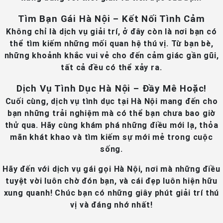
Tìm Bạn Gái Hà Nội – Kết Nối Tình Cảm
Không chỉ là dịch vụ giải trí, ở đây còn là nơi bạn có
thể tìm kiếm những mối quan hệ thú vị. Từ bạn bè,
những khoảnh khắc vui vẻ cho đến cảm giác gần gũi,
tất cả đều có thể xảy ra.
Dịch Vụ Tình Dục Hà Nội – Đầy Mê Hoặc!
Cuối cùng, dịch vụ tình dục tại Hà Nội mang đến cho
bạn những trải nghiệm mà có thể bạn chưa bao giờ
thử qua. Hãy cùng khám phá những điều mới lạ, thỏa
mãn khát khao và tìm kiếm sự mới mẻ trong cuộc
sống.
Hãy đến với dịch vụ gái gọi Hà Nội, nơi mà những điều
tuyệt vời luôn chờ đón bạn, và cái đẹp luôn hiện hữu
xung quanh! Chúc bạn có những giây phút giải trí thú
vị và đáng nhớ nhất!