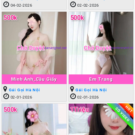
04-02-2026
02-02-2026
500k
500k
Chờ Duyệt
Chờ Duyệt
Minh Anh_Cầu Giấy
Em Trang
Gái Gọi Hà Nội
Gái Gọi Hà Nội
02-01-2026
02-01-2026
HOT
500k
1Triệu
CÓ VIDEO