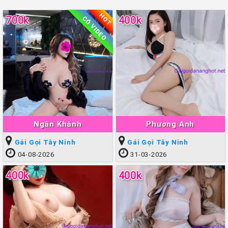
HOT
700k
400k
CÓ VIDEO
Ngân Khánh
Phương Anh
Gái Gọi Tây Ninh
Gái Gọi Tây Ninh
04-08-2026
31-03-2026
400k
400k