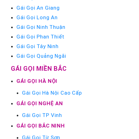
Gái Gọi An Giang
Gái Gọi Long An
Gái Gọi Ninh Thuận
Gái Gọi Phan Thiết
Gái Gọi Tây Ninh
Gái Gọi Quảng Ngãi
GÁI GỌI MIỀN BẮC
GÁI GỌI HÀ NỘI
Gái Gọi Hà Nội Cao Cấp
GÁI GỌI NGHỆ AN
Gái Gọi TP Vinh
GÁI GỌI BẮC NINH
Gái Gọi Từ Sơn