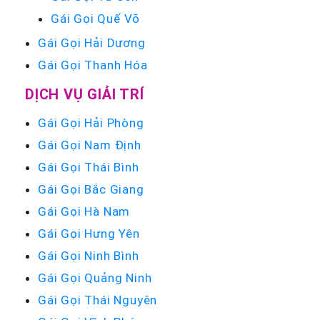
Gái Gọi Quế Võ
Gái Gọi Hải Dương
Gái Gọi Thanh Hóa
DỊCH VỤ GIẢI TRÍ
Gái Gọi Hải Phòng
Gái Gọi Nam Định
Gái Gọi Thái Bình
Gái Gọi Bắc Giang
Gái Gọi Hà Nam
Gái Gọi Hưng Yên
Gái Gọi Ninh Bình
Gái Gọi Quảng Ninh
Gái Gọi Thái Nguyên