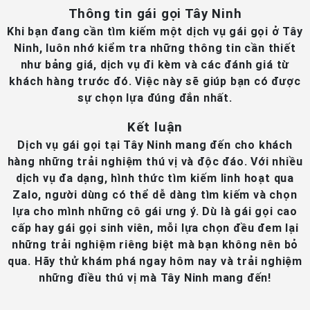
Thông tin gái gọi Tây Ninh
Khi bạn đang cần tìm kiếm một dịch vụ gái gọi ở Tây
Ninh, luôn nhớ kiểm tra những thông tin cần thiết
như bảng giá, dịch vụ đi kèm và các đánh giá từ
khách hàng trước đó. Việc này sẽ giúp bạn có được
sự chọn lựa đúng đắn nhất.
Kết luận
Dịch vụ gái gọi tại Tây Ninh mang đến cho khách
hàng những trải nghiệm thú vị và độc đáo. Với nhiều
dịch vụ đa dạng, hình thức tìm kiếm linh hoạt qua
Zalo, người dùng có thể dễ dàng tìm kiếm và chọn
lựa cho mình những cô gái ưng ý. Dù là gái gọi cao
cấp hay gái gọi sinh viên, mỗi lựa chọn đều đem lại
những trải nghiệm riêng biệt mà bạn không nên bỏ
qua. Hãy thử khám phá ngay hôm nay và trải nghiệm
những điều thú vị mà Tây Ninh mang đến!