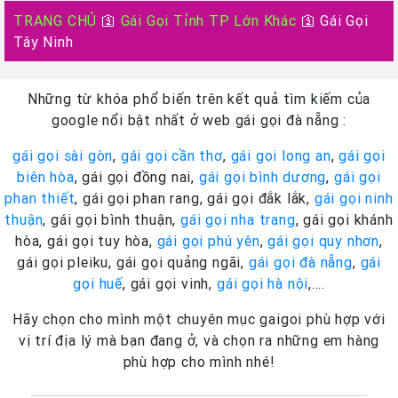
TRANG CHỦ
🛐
Gái Gọi Tỉnh TP Lớn Khác
🛐
Gái Gọi
Tây Ninh
Những từ khóa phổ biến trên kết quả tìm kiếm của
google nổi bật nhất ở web gái gọi đà nẵng :
gái gọi sài gòn
,
gái gọi cần thơ
,
gái gọi long an
,
gái gọi
biên hòa
, gái gọi đồng nai,
gái gọi bình dương
,
gái gọi
phan thiết
, gái gọi phan rang, gái gọi đắk lắk,
gái gọi ninh
thuận
, gái gọi bình thuận,
gái gọi nha trang
, gái gọi khánh
hòa, gái gọi tuy hòa,
gái gọi phú yên
,
gái gọi quy nhơn
,
gái gọi pleiku, gái gọi quảng ngãi,
gái gọi đà nẵng
,
gái
gọi huế
, gái gọi vinh,
gái gọi hà nội
,….
Hãy chọn cho mình một chuyên mục gaigoi phù hợp với
vị trí địa lý mà bạn đang ở, và chọn ra những em hàng
phù hợp cho mình nhé!