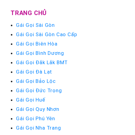
TRANG CHỦ
Gái Gọi Sài Gòn
Gái Gọi Sài Gòn Cao Cấp
Gái Gọi Biên Hòa
Gái Gọi Bình Dương
Gái Gọi Đắk Lắk BMT
Gái Gọi Đà Lạt
Gái Gọi Bảo Lộc
Gái Gọi Đức Trọng
Gái Gọi Huế
Gái Gọi Quy Nhơn
Gái Gọi Phú Yên
Gái Gọi Nha Trang