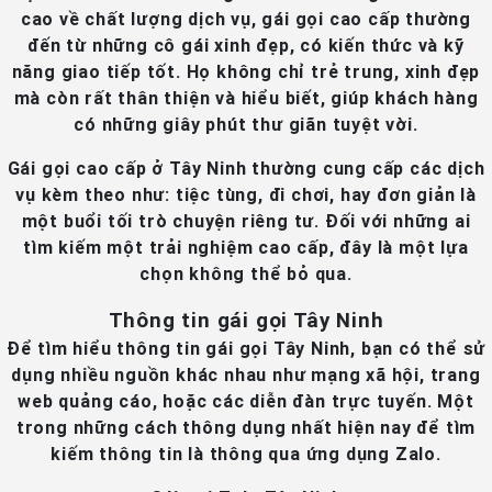
cao về chất lượng dịch vụ, gái gọi cao cấp thường
đến từ những cô gái xinh đẹp, có kiến thức và kỹ
năng giao tiếp tốt. Họ không chỉ trẻ trung, xinh đẹp
mà còn rất thân thiện và hiểu biết, giúp khách hàng
có những giây phút thư giãn tuyệt vời.
Gái gọi cao cấp ở Tây Ninh thường cung cấp các dịch
vụ kèm theo như: tiệc tùng, đi chơi, hay đơn giản là
một buổi tối trò chuyện riêng tư. Đối với những ai
tìm kiếm một trải nghiệm cao cấp, đây là một lựa
chọn không thể bỏ qua.
Thông tin gái gọi Tây Ninh
Để tìm hiểu thông tin gái gọi Tây Ninh, bạn có thể sử
dụng nhiều nguồn khác nhau như mạng xã hội, trang
web quảng cáo, hoặc các diễn đàn trực tuyến. Một
trong những cách thông dụng nhất hiện nay để tìm
kiếm thông tin là thông qua ứng dụng Zalo.