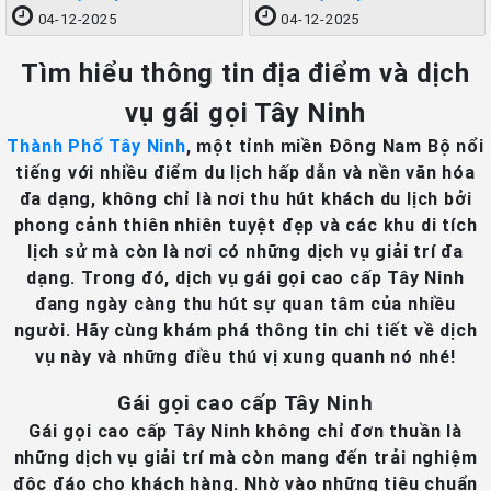
04-12-2025
04-12-2025
Tìm hiểu thông tin địa điểm và dịch
vụ gái gọi Tây Ninh
Thành Phố Tây Ninh
, một tỉnh miền Đông Nam Bộ nổi
tiếng với nhiều điểm du lịch hấp dẫn và nền văn hóa
đa dạng, không chỉ là nơi thu hút khách du lịch bởi
phong cảnh thiên nhiên tuyệt đẹp và các khu di tích
lịch sử mà còn là nơi có những dịch vụ giải trí đa
dạng. Trong đó, dịch vụ gái gọi cao cấp Tây Ninh
đang ngày càng thu hút sự quan tâm của nhiều
người. Hãy cùng khám phá thông tin chi tiết về dịch
vụ này và những điều thú vị xung quanh nó nhé!
Gái gọi cao cấp Tây Ninh
Gái gọi cao cấp Tây Ninh không chỉ đơn thuần là
những dịch vụ giải trí mà còn mang đến trải nghiệm
độc đáo cho khách hàng. Nhờ vào những tiêu chuẩn