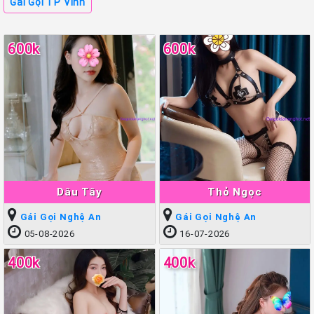
Gái Gọi TP Vinh
600k
600k
Dâu Tây
Thỏ Ngọc
Gái Gọi Nghệ An
Gái Gọi Nghệ An
05-08-2026
16-07-2026
400k
400k