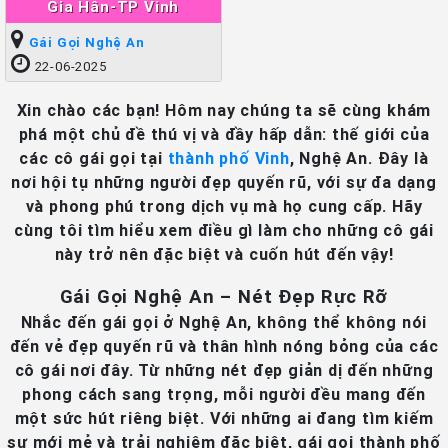
Gia Hân-TP Vinh
Gái Gọi Nghệ An
22-06-2025
Xin chào các bạn! Hôm nay chúng ta sẽ cùng khám
phá một chủ đề thú vị và đầy hấp dẫn: thế giới của
các cô gái gọi tại
thành phố Vinh
, Nghệ An. Đây là
nơi hội tụ những người đẹp quyến rũ, với sự đa dạng
và phong phú trong dịch vụ mà họ cung cấp. Hãy
cùng tôi tìm hiểu xem điều gì làm cho những cô gái
này trở nên đặc biệt và cuốn hút đến vậy!
Gái Gọi Nghệ An – Nét Đẹp Rực Rỡ
Nhắc đến gái gọi ở Nghệ An, không thể không nói
đến vẻ đẹp quyến rũ và thân hình nóng bỏng của các
cô gái nơi đây. Từ những nét đẹp giản dị đến những
phong cách sang trọng, mỗi người đều mang đến
một sức hút riêng biệt. Với những ai đang tìm kiếm
sự mới mẻ và trải nghiệm đặc biệt, gái gọi thành phố