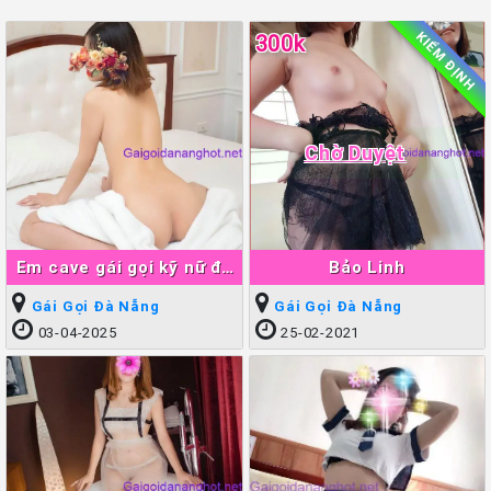
KIỂM ĐỊNH
300k
Chờ Duyệt
Em cave gái gọi kỹ nữ đà
Bảo Linh
nẵng giá rẽ ngon
Gái Gọi Đà Nẵng
Gái Gọi Đà Nẵng
03-04-2025
25-02-2021