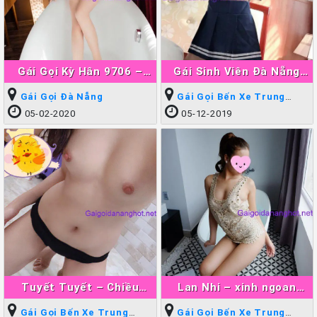
Gái Gọi Kỳ Hân 9706 –
Gái Sinh Viên Đà Nẵng
Dâm Và Xinh
Hư Hỏng Nè !
Gái Gọi Đà Nẵng
Gái Gọi Bến Xe Trung
Tâm
05-02-2020
05-12-2019
Tuyết Tuyết – Chiều
Lan Nhi – xinh ngoan
khách Cực kỳ
quyến rũ
Gái Gọi Bến Xe Trung
Gái Gọi Bến Xe Trung