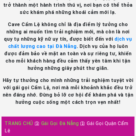
trở thành một hành trình thú vị, nơi bạn có thể thỏa
sức khám phá những khoái cảm mới lạ.
Cave Cẩm Lệ không chỉ là địa điểm lý tưởng cho
những ai muốn tìm trải nghiệm mới, mà còn là nơi
quy tụ những kỹ nữ uy tín, được biết đến với
dịch vụ
chất lượng cao tại Đà Nẵng
. Dịch vụ của họ luôn
được đảm bảo về mặt an toàn và sự riêng tư, khiến
cho mỗi khách hàng đều cảm thấy yên tâm khi tận
hưởng những giây phút thư giãn.
Hãy tự thưởng cho mình những trải nghiệm tuyệt vời
với gái gọi Cẩm Lệ, nơi mà mỗi khoảnh khắc đều trở
nên đáng nhớ. Đừng bỏ lỡ cơ hội để khám phá và tận
hưởng cuộc sống một cách trọn vẹn nhất!
TRANG CHỦ
🛐
Gái Gọi Đà Nẵng
🛐
Gái Gọi Quận Cẩm
Lệ