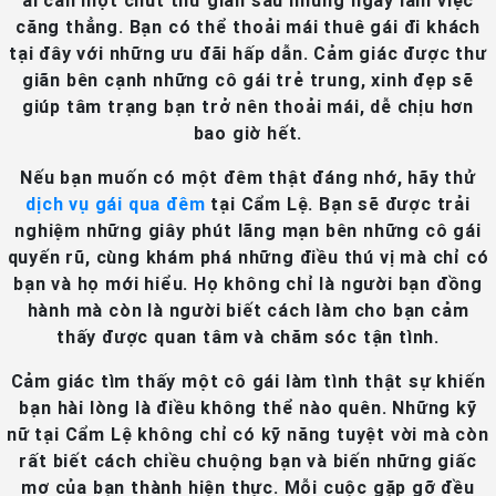
ai cần một chút thư giãn sau những ngày làm việc
căng thẳng. Bạn có thể thoải mái thuê gái đi khách
tại đây với những ưu đãi hấp dẫn. Cảm giác được thư
giãn bên cạnh những cô gái trẻ trung, xinh đẹp sẽ
giúp tâm trạng bạn trở nên thoải mái, dễ chịu hơn
bao giờ hết.
Nếu bạn muốn có một đêm thật đáng nhớ, hãy thử
dịch vụ gái qua đêm
tại Cẩm Lệ. Bạn sẽ được trải
nghiệm những giây phút lãng mạn bên những cô gái
quyến rũ, cùng khám phá những điều thú vị mà chỉ có
bạn và họ mới hiểu. Họ không chỉ là người bạn đồng
hành mà còn là người biết cách làm cho bạn cảm
thấy được quan tâm và chăm sóc tận tình.
Cảm giác tìm thấy một cô gái làm tình thật sự khiến
bạn hài lòng là điều không thể nào quên. Những kỹ
nữ tại Cẩm Lệ không chỉ có kỹ năng tuyệt vời mà còn
rất biết cách chiều chuộng bạn và biến những giấc
mơ của bạn thành hiện thực. Mỗi cuộc gặp gỡ đều