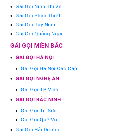
Gái Gọi Ninh Thuận
Gái Gọi Phan Thiết
Gái Gọi Tây Ninh
Gái Gọi Quảng Ngãi
GÁI GỌI MIỀN BẮC
GÁI GỌI HÀ NỘI
Gái Gọi Hà Nội Cao Cấp
GÁI GỌI NGHỆ AN
Gái Gọi TP Vinh
GÁI GỌI BẮC NINH
Gái Gọi Từ Sơn
Gái Gọi Quế Võ
Gái Gọi Hải Dương