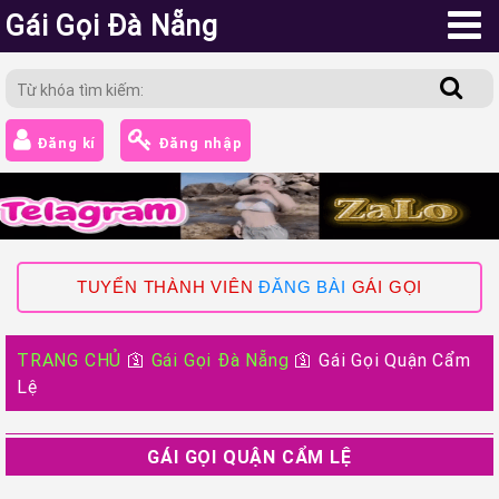
Gái Gọi Đà Nẵng
Đăng kí
Đăng nhập
TUYỂN THÀNH VIÊN
ĐĂNG BÀI
GÁI GỌI
TRANG CHỦ
🛐
Gái Gọi Đà Nẵng
🛐
Gái Gọi Quận Cẩm
Lệ
GÁI GỌI QUẬN CẨM LỆ