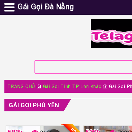
Gái Gọi Đà Nẵng
TRANG CHỦ
🛐
Gái Gọi Tỉnh TP Lớn Khác
🛐
Gái Gọi P
GÁI GỌI PHÚ YÊN
HOT