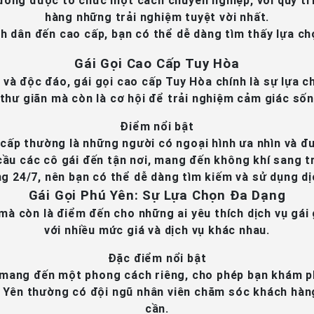
thường được tổ chức một cách chuyên nghiệp, với quy t
hàng những trải nghiệm tuyệt vời nhất.
nh dân đến cao cấp, bạn có thể dễ dàng tìm thấy lựa ch
Gái Gọi Cao Cấp Tuy Hòa
và độc đáo, gái gọi cao cấp Tuy Hòa chính là sự lựa c
 thư giãn mà còn là cơ hội để trải nghiệm cảm giác số
Điểm nổi bật
o cấp thường là những người có ngoại hình ưa nhìn và đ
cầu các cô gái đến tận nơi, mang đến không khí sang t
g 24/7, nên bạn có thể dễ dàng tìm kiếm và sử dụng dịc
Gái Gọi Phú Yên: Sự Lựa Chọn Đa Dạng
à còn là điểm đến cho những ai yêu thích dịch vụ gái g
với nhiều mức giá và dịch vụ khác nhau.
Đặc điểm nổi bật
u mang đến một phong cách riêng, cho phép bạn khám p
hú Yên thường có đội ngũ nhân viên chăm sóc khách hàn
cần.