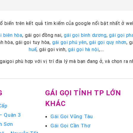
 biến trên kết quả tìm kiếm của google nổi bật nhất ở web
i biên hòa
, gái gọi đồng nai,
gái gọi bình dương
,
gái gọi ph
nh hòa, gái gọi tuy hòa,
gái gọi phú yên
,
gái gọi quy nhơn
, 
huế
, gái gọi vinh,
gái gọi hà nội
,….
igoi phù hợp với vị trí địa lý mà bạn đang ở, và chọn ra
G
GÁI GỌI TỈNH TP LỚN
KHÁC
Cấp
 – Quận 3
Gái Gọi Vũng Tàu
h Sơn
Gái Gọi Cần Thơ