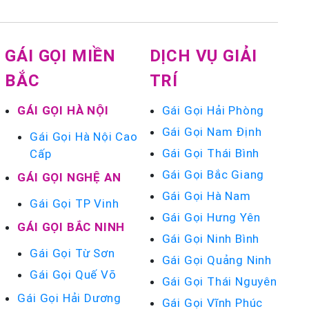
GÁI GỌI MIỀN
DỊCH VỤ GIẢI
BẮC
TRÍ
GÁI GỌI HÀ NỘI
Gái Gọi Hải Phòng
Gái Gọi Nam Định
Gái Gọi Hà Nội Cao
Gái Gọi Thái Bình
Cấp
Gái Gọi Bắc Giang
GÁI GỌI NGHỆ AN
Gái Gọi Hà Nam
Gái Gọi TP Vinh
Gái Gọi Hưng Yên
GÁI GỌI BẮC NINH
Gái Gọi Ninh Bình
Gái Gọi Từ Sơn
Gái Gọi Quảng Ninh
Gái Gọi Quế Võ
Gái Gọi Thái Nguyên
Gái Gọi Hải Dương
Gái Gọi Vĩnh Phúc