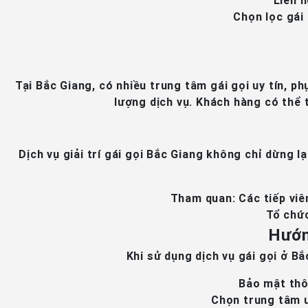
Liên h
Chọn lọc gái
Tại Bắc Giang, có nhiều trung tâm gái gọi uy tín, 
lượng dịch vụ. Khách hàng có thể 
Dịch vụ giải trí gái gọi Bắc Giang không chỉ dừng
Tham quan
: Các tiếp vi
Tổ chức
Hướn
Khi sử dụng dịch vụ gái gọi ở B
Bảo mật thô
Chọn trung tâm u