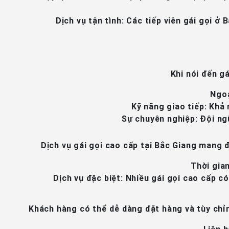
Dịch vụ tận tình
: Các tiếp viên gái gọi 
Khi nói đến g
Ngoạ
Kỹ năng giao tiếp
: Khả
Sự chuyên nghiệp
: Đội ng
Dịch vụ gái gọi cao cấp tại Bắc Giang mang 
Thời gia
Dịch vụ đặc biệt
: Nhiều gái gọi cao cấp c
Khách hàng có thể dễ dàng đặt hàng và tùy chỉn