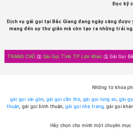
Đọc kỹ 
Dịch vụ gái gọi tại Bắc Giang đang ngày càng được 
mang đến sự thư giãn mà còn tạo ra những trải ng
TRANG CHỦ
🛐
Gái Gọi Tỉnh TP Lớn Khác
🛐
Gái Gọi B
Những từ khóa phổ
gái gọi sài gòn
,
gái gọi cần thơ
,
gái gọi long an
,
gái gọ
thuận
, gái gọi bình thuận,
gái gọi nha trang
, gái gọi khá
Hãy chọn cho mình một chuyên mục ga