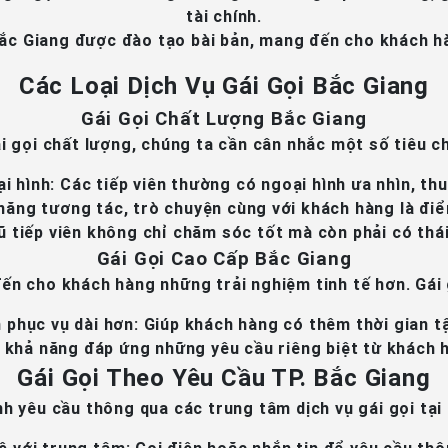
tài chính.
ở Bắc Giang được đào tạo bài bản, mang đến cho khách 
Các Loại Dịch Vụ Gái Gọi Bắc Giang
Gái Gọi Chất Lượng Bắc Giang
ái gọi chất lượng, chúng ta cần cân nhắc một số tiêu ch
i hình
: Các tiếp viên thường có ngoại hình ưa nhìn, thu
 năng tương tác, trò chuyện cùng với khách hàng là điể
ũ tiếp viên không chỉ chăm sóc tốt mà còn phải có thái 
Gái Gọi Cao Cấp Bắc Giang
đến cho khách hàng những trải nghiệm tinh tế hơn. Gá
n phục vụ dài hơn
: Giúp khách hàng có thêm thời gian t
ó khả năng đáp ứng những yêu cầu riêng biệt từ khách hà
Gái Gọi Theo Yêu Cầu TP. Bắc Giang
h yêu cầu thông qua các trung tâm dịch vụ gái gọi tạ