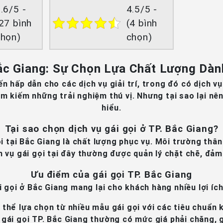
.6/5 -
4.5/5 -
27 bình
(4 bình
chọn)
chọn)
Bắc Giang: Sự Chọn Lựa Chất Lượng Dà
hấp dẫn cho các dịch vụ giải trí, trong đó có dịch vụ
m kiếm những trải nghiệm thú vị. Nhưng tại sao lại nê
hiểu.
Tại sao chọn dịch vụ gái gọi ở TP. Bắc Giang?
i tại Bắc Giang là chất lượng phục vụ. Môi trường thâ
ch vụ gái gọi tại đây thường được quản lý chặt chẽ, đả
Ưu điểm của gái gọi TP. Bắc Giang
i gọi ở Bắc Giang mang lại cho khách hàng nhiều lợi íc
 thể lựa chọn từ nhiều mẫu gái gọi với các tiêu chuẩn 
ụ gái gọi TP. Bắc Giang thường có mức giá phải chăng,