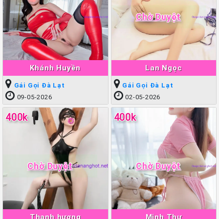
Chờ Duyệt
Khánh Huyền
Lan Ngọc
Gái Gọi Đà Lạt
Gái Gọi Đà Lạt
09-05-2026
02-05-2026
400k
400k
Chờ Duyệt
Chờ Duyệt
Thanh hương
Minh Thư