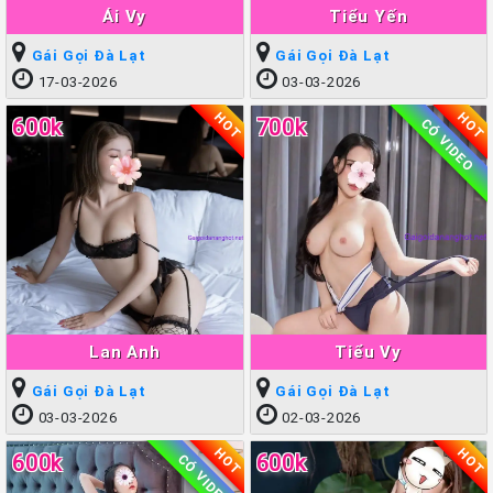
Ái Vy
Tiểu Yến
Gái Gọi Đà Lạt
Gái Gọi Đà Lạt
17-03-2026
03-03-2026
HOT
HOT
600k
700k
CÓ VIDEO
Lan Anh
Tiểu Vy
Gái Gọi Đà Lạt
Gái Gọi Đà Lạt
03-03-2026
02-03-2026
HOT
HOT
600k
600k
CÓ VIDEO