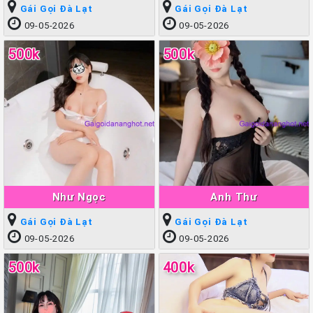
Gái Gọi Đà Lạt
Gái Gọi Đà Lạt
09-05-2026
09-05-2026
500k
500k
Như Ngọc
Anh Thư
Gái Gọi Đà Lạt
Gái Gọi Đà Lạt
09-05-2026
09-05-2026
500k
400k