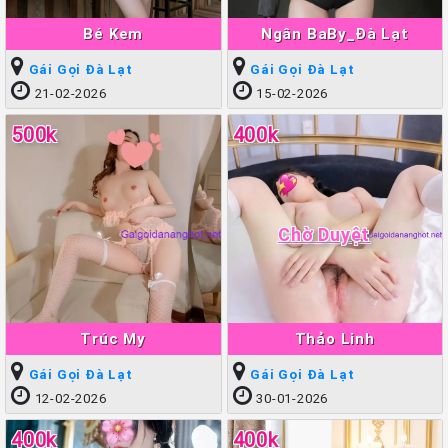
Bé Kem
Ngân BaBy_Đà Lạt
Gái Gọi Đà Lạt
Gái Gọi Đà Lạt
21-02-2026
15-02-2026
500k
400k
Chờ Duyệt
Trúc My
Thảo Linh
Gái Gọi Đà Lạt
Gái Gọi Đà Lạt
12-02-2026
30-01-2026
400k
400k