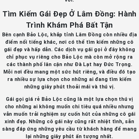
Tìm Kiếm Gái Đẹp Ở Lâm Đồng: Hành
Trình Khám Phá Bất Tận
Bên cạnh Bảo Lộc, khắp tỉnh Lâm Đồng còn nhiều địa
điểm nổi tiếng khác, nơi có thể tìm kiếm những cô
gái đẹp và hấp dẫn. Các dịch vụ gái gọi ở đây không
chỉ phục vụ riêng cho Bảo Lộc mà còn mở rộng ra
các thành phố lân cận như Đà Lạt hay Đức Trọng.
Mỗi nơi đều mang một sức hút riêng, và điều đó tạo
ra nhiều sự lựa chọn cho những ai đang tìm kiếm
những giây phút thoải mái và thú vị.
Gái gọi giá rẻ Bảo Lộc cũng là một lựa chọn thú vị
cho những ai không muốn chi tiêu quá nhiều nhưng
vẫn muốn trải nghiệm sự cuốn hút của những cô gái
xinh đẹp. Những cô gái này cũng rất nhiệt tình, sẵn
sàng đáp ứng những yêu cầu từ khách hàng để mang
lại những giây phút ấn tượng nhất.