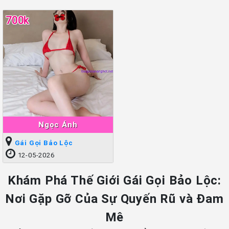
700k
Ngọc Ánh
Gái Gọi Bảo Lộc
12-05-2026
Khám Phá Thế Giới Gái Gọi Bảo Lộc:
Nơi Gặp Gỡ Của Sự Quyến Rũ và Đam
Mê