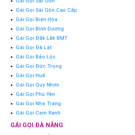
Gái Gọi Sài Gòn
Gái Gọi Sài Gòn Cao Cấp
Gái Gọi Biên Hòa
Gái Gọi Bình Dương
Gái Gọi Đắk Lắk BMT
Gái Gọi Đà Lạt
Gái Gọi Bảo Lộc
Gái Gọi Đức Trọng
Gái Gọi Huế
Gái Gọi Quy Nhơn
Gái Gọi Phú Yên
Gái Gọi Nha Trang
Gái Gọi Cam Ranh
GÁI GỌI ĐÀ NẴNG