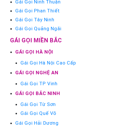
Gái Gọi Ninh Thuận
Gái Gọi Phan Thiết
Gái Gọi Tây Ninh
Gái Gọi Quảng Ngãi
GÁI GỌI MIỀN BẮC
GÁI GỌI HÀ NỘI
Gái Gọi Hà Nội Cao Cấp
GÁI GỌI NGHỆ AN
Gái Gọi TP Vinh
GÁI GỌI BẮC NINH
Gái Gọi Từ Sơn
Gái Gọi Quế Võ
Gái Gọi Hải Dương