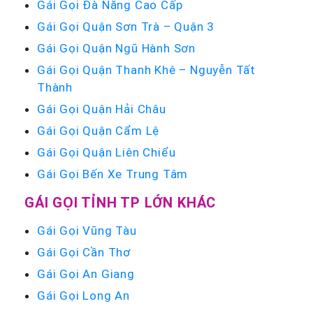
Gái Gọi Đà Nẵng Cao Cấp
Gái Gọi Quận Sơn Trà – Quận 3
Gái Gọi Quận Ngũ Hành Sơn
Gái Gọi Quận Thanh Khê – Nguyễn Tất
Thành
Gái Gọi Quận Hải Châu
Gái Gọi Quận Cẩm Lệ
Gái Gọi Quận Liên Chiểu
Gái Gọi Bến Xe Trung Tâm
GÁI GỌI TỈNH TP LỚN KHÁC
Gái Gọi Vũng Tàu
Gái Gọi Cần Thơ
Gái Gọi An Giang
Gái Gọi Long An