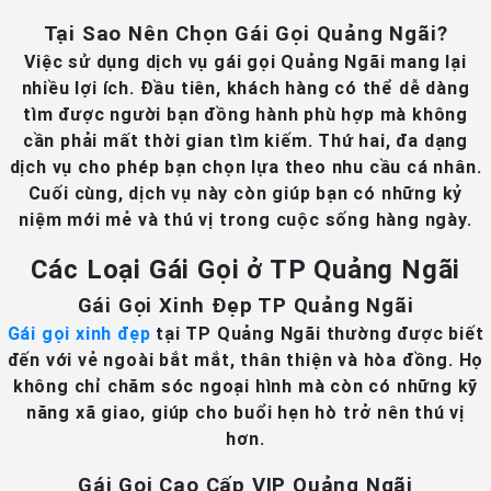
Tại Sao Nên Chọn Gái Gọi Quảng Ngãi?
Việc sử dụng dịch vụ gái gọi Quảng Ngãi mang lại
nhiều lợi ích. Đầu tiên, khách hàng có thể dễ dàng
tìm được người bạn đồng hành phù hợp mà không
cần phải mất thời gian tìm kiếm. Thứ hai, đa dạng
dịch vụ cho phép bạn chọn lựa theo nhu cầu cá nhân.
Cuối cùng, dịch vụ này còn giúp bạn có những kỷ
niệm mới mẻ và thú vị trong cuộc sống hàng ngày.
Các Loại Gái Gọi ở TP Quảng Ngãi
Gái Gọi Xinh Đẹp TP Quảng Ngãi
Gái gọi xinh đẹp
tại TP Quảng Ngãi thường được biết
đến với vẻ ngoài bắt mắt, thân thiện và hòa đồng. Họ
không chỉ chăm sóc ngoại hình mà còn có những kỹ
năng xã giao, giúp cho buổi hẹn hò trở nên thú vị
hơn.
Gái Gọi Cao Cấp VIP Quảng Ngãi