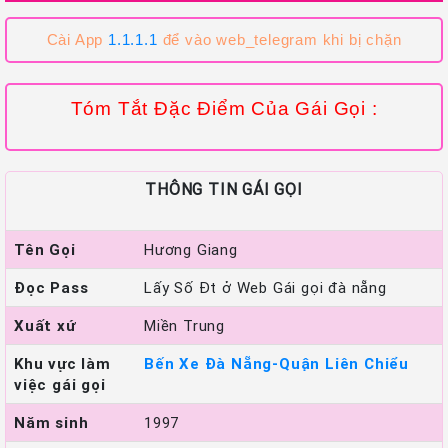
Cài App
1.1.1.1
để vào web_telegram khi bị chặn
Tóm Tắt Đặc Điểm Của Gái Gọi :
THÔNG TIN GÁI GỌI
Tên Gọi
Hương Giang
Đọc Pass
Lấy Số Đt ở Web Gái gọi đà nẵng
Xuất xứ
Miền Trung
Khu vực làm
Bến Xe Đà Nẵng-Quận Liên Chiểu
việc gái gọi
Năm sinh
1997