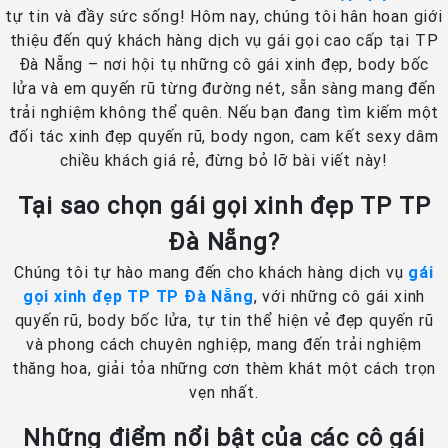
tự tin và đầy sức sống! Hôm nay, chúng tôi hân hoan giới
thiệu đến quý khách hàng dịch vụ gái gọi cao cấp tại TP
Đà Nẵng – nơi hội tụ những cô gái xinh đẹp, body bốc
lửa và em quyến rũ từng đường nét, sẵn sàng mang đến
trải nghiệm không thể quên. Nếu bạn đang tìm kiếm một
đối tác xinh đẹp quyến rũ, body ngon, cam kết sexy dâm
chiều khách giá rẻ, đừng bỏ lỡ bài viết này!
Tại sao chọn gái gọi xinh đẹp TP TP
Đà Nẵng?
Chúng tôi tự hào mang đến cho khách hàng dịch vụ
gái
gọi xinh đẹp TP TP Đà Nẵng
, với những cô gái xinh
quyến rũ, body bốc lửa, tự tin thể hiện vẻ đẹp quyến rũ
và phong cách chuyên nghiệp, mang đến trải nghiệm
thăng hoa, giải tỏa những cơn thèm khát một cách trọn
vẹn nhất.
Những điểm nổi bật của các cô gái