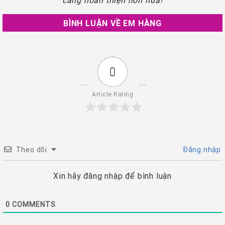
BÌNH LUẬN VỀ EM HÀNG
0
Article Rating
Theo dõi
Đăng nhập
Xin hãy đăng nhập để bình luận
0
COMMENTS