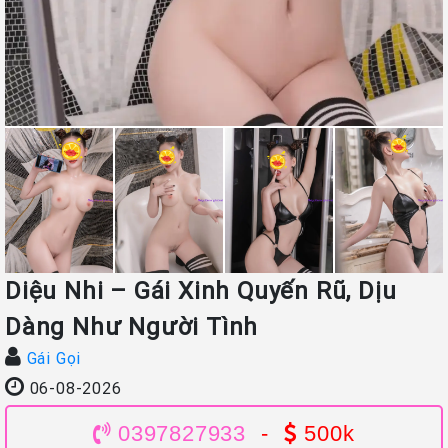
Diệu Nhi – Gái Xinh Quyến Rũ, Dịu
Dàng Như Người Tình
Gái Gọi
06-08-2026
0397827933
-
500k