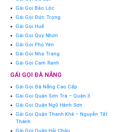
Gái Gọi Bảo Lộc
Gái Gọi Đức Trọng
Gái Gọi Huế
Gái Gọi Quy Nhơn
Gái Gọi Phú Yên
Gái Gọi Nha Trang
Gái Gọi Cam Ranh
GÁI GỌI ĐÀ NẴNG
Gái Gọi Đà Nẵng Cao Cấp
Gái Gọi Quận Sơn Trà – Quận 3
Gái Gọi Quận Ngũ Hành Sơn
Gái Gọi Quận Thanh Khê – Nguyễn Tất
Thành
Gái Gọi Quận Hải Châu