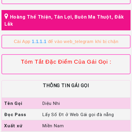
Hoàng Thế Thiện, Tân Lợi, Buôn Ma Thuột, Đắk
Lắk
Cài App
1.1.1.1
để vào web_telegram khi bị chặn
Tóm Tắt Đặc Điểm Của Gái Gọi :
THÔNG TIN GÁI GỌI
Tên Gọi
Diệu Nhi
Đọc Pass
Lấy Số Đt ở Web Gái gọi đà nẵng
Xuất xứ
Miền Nam