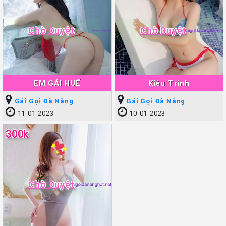
Chờ Duyệt
Chờ Duyệt
EM GÁI HUẾ
Kiều Trinh
Gái Gọi Đà Nẵng
Gái Gọi Đà Nẵng
11-01-2023
10-01-2023
300k
Chờ Duyệt