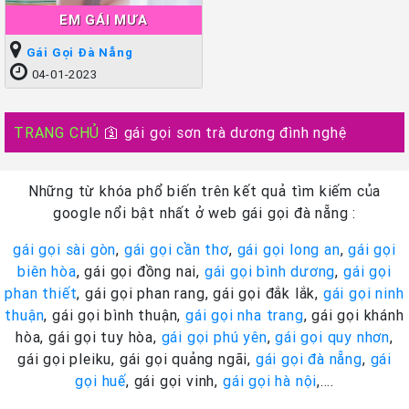
EM GÁI MƯA
Gái Gọi Đà Nẵng
04-01-2023
TRANG CHỦ
🛐
gái gọi sơn trà dương đình nghệ
Những từ khóa phổ biến trên kết quả tìm kiếm của
google nổi bật nhất ở web gái gọi đà nẵng :
gái gọi sài gòn
,
gái gọi cần thơ
,
gái gọi long an
,
gái gọi
biên hòa
, gái gọi đồng nai,
gái gọi bình dương
,
gái gọi
phan thiết
, gái gọi phan rang, gái gọi đắk lắk,
gái gọi ninh
thuận
, gái gọi bình thuận,
gái gọi nha trang
, gái gọi khánh
hòa, gái gọi tuy hòa,
gái gọi phú yên
,
gái gọi quy nhơn
,
gái gọi pleiku, gái gọi quảng ngãi,
gái gọi đà nẵng
,
gái
gọi huế
, gái gọi vinh,
gái gọi hà nội
,….