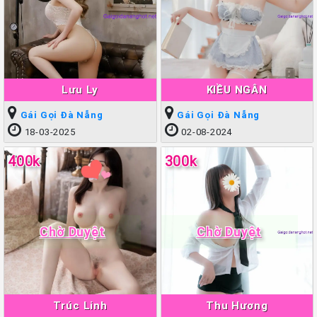
Lưu Ly
KIỀU NGÂN
Gái Gọi Đà Nẵng
Gái Gọi Đà Nẵng
18-03-2025
02-08-2024
400k
300k
Chờ Duyệt
Chờ Duyệt
Trúc Linh
Thu Hương