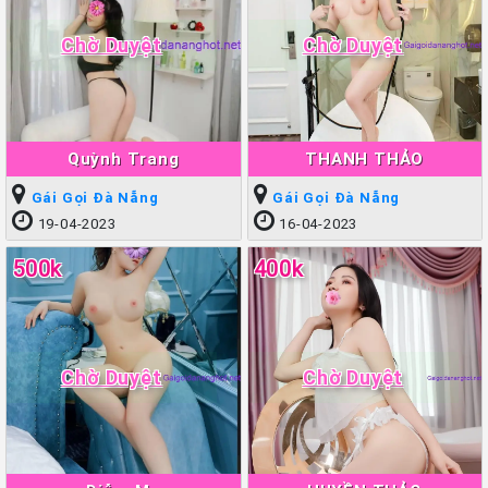
Chờ Duyệt
Chờ Duyệt
Quỳnh Trang
THANH THẢO
Gái Gọi Đà Nẵng
Gái Gọi Đà Nẵng
19-04-2023
16-04-2023
500k
400k
Chờ Duyệt
Chờ Duyệt