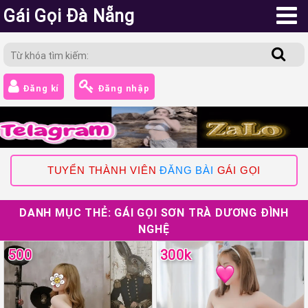
Gái Gọi Đà Nẵng
Đăng kí
Đăng nhập
TUYỂN THÀNH VIÊN
ĐĂNG BÀI
GÁI GỌI
DANH MỤC THẺ:
GÁI GỌI SƠN TRÀ DƯƠNG ĐÌNH
NGHỆ
500
300k