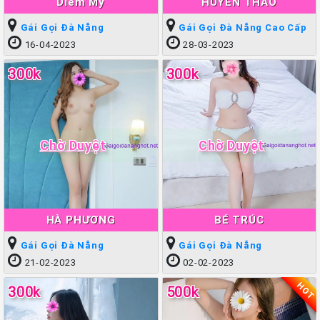
Diễm My
HUYỀN THẢO
Gái Gọi Đà Nẵng
Gái Gọi Đà Nẵng Cao Cấp
16-04-2023
28-03-2023
300k
300k
Chờ Duyệt
Chờ Duyệt
HÀ PHƯƠNG
BÉ TRÚC
Gái Gọi Đà Nẵng
Gái Gọi Đà Nẵng
21-02-2023
02-02-2023
HOT
300k
500k